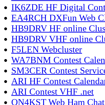
IK6ZDE HF Digital Cont
EA4RCH DXFun Web Cl
HB9DRV HF online Clus
HB9DRV VHF online Clu
F5LEN Webcluster
WA7BNM Contest Calen
SM3CER Contest Servic
ARI HF Contest Calenda
ARI Contest VHF .net
ON4KST Web Ham Chat