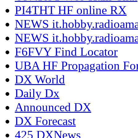
PI4THT HF online RX
NEWS it.hobby.radioama
NEWS it.hobby.radioama
F6FVY Find Locator
UBA HF Propagation For
DX World
Daily Dx
Announced DX
DX Forecast
425 DXNews