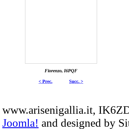
Fiorenzo, I6PQF
< Prec.
Succ. >
www.arisenigallia.it, IK6
Joomla!
and designed by S