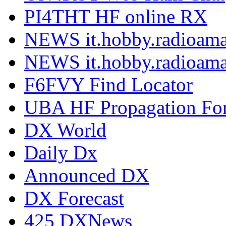
PI4THT HF online RX
NEWS it.hobby.radioama
NEWS it.hobby.radioama
F6FVY Find Locator
UBA HF Propagation For
DX World
Daily Dx
Announced DX
DX Forecast
425 DXNews