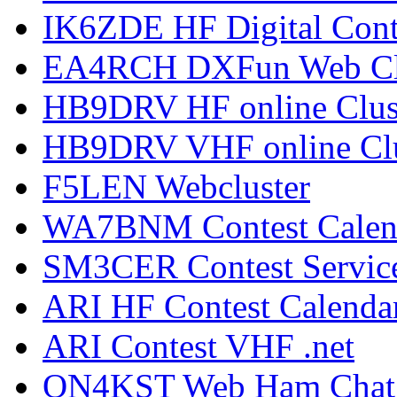
IK6ZDE HF Digital Cont
EA4RCH DXFun Web Cl
HB9DRV HF online Clus
HB9DRV VHF online Clu
F5LEN Webcluster
WA7BNM Contest Calen
SM3CER Contest Servic
ARI HF Contest Calenda
ARI Contest VHF .net
ON4KST Web Ham Chat