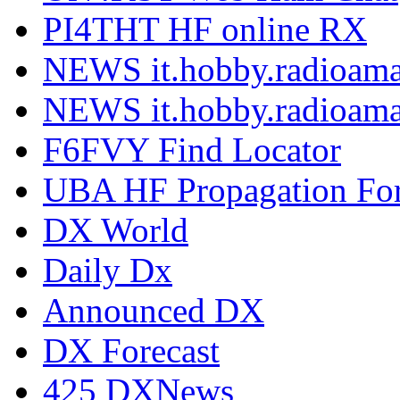
PI4THT HF online RX
NEWS it.hobby.radioama
NEWS it.hobby.radioama
F6FVY Find Locator
UBA HF Propagation For
DX World
Daily Dx
Announced DX
DX Forecast
425 DXNews