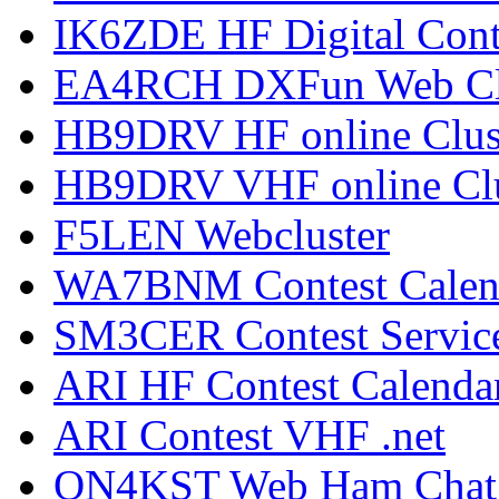
IK6ZDE HF Digital Cont
EA4RCH DXFun Web Cl
HB9DRV HF online Clus
HB9DRV VHF online Clu
F5LEN Webcluster
WA7BNM Contest Calen
SM3CER Contest Servic
ARI HF Contest Calenda
ARI Contest VHF .net
ON4KST Web Ham Chat