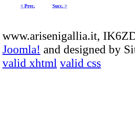
< Prec.
Succ. >
www.arisenigallia.it, IK6
Joomla!
and designed by S
valid xhtml
valid css